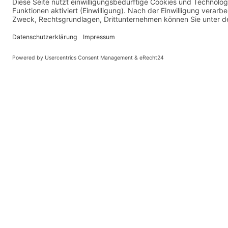
Internationaler Gesangswettbewerb
Opernstars von Morgen in Gütersl
8. - 10. OKTOBER 2026 // 3
TAGE