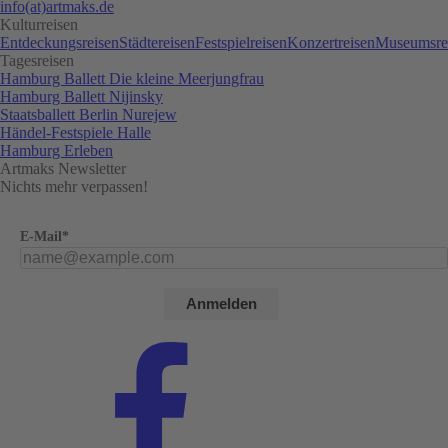
info(at)artmaks.de
Kulturreisen
Entdeckungsreisen
Städtereisen
Festspielreisen
Konzertreisen
Museumsre
Tagesreisen
Hamburg Ballett Die kleine Meerjungfrau
Hamburg Ballett Nijinsky
Staatsballett Berlin Nurejew
Händel-Festspiele Halle
Hamburg Erleben
Artmaks Newsletter
Nichts mehr verpassen!
E-Mail*
Anmelden